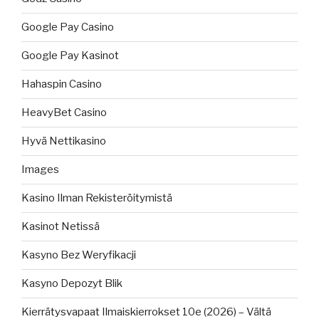
Google Pay Casino
Google Pay Kasinot
Hahaspin Casino
HeavyBet Casino
Hyvä Nettikasino
Images
Kasino Ilman Rekisteröitymistä
Kasinot Netissä
Kasyno Bez Weryfikacji
Kasyno Depozyt Blik
Kierrätysvapaat Ilmaiskierrokset 10e (2026) – Vältä