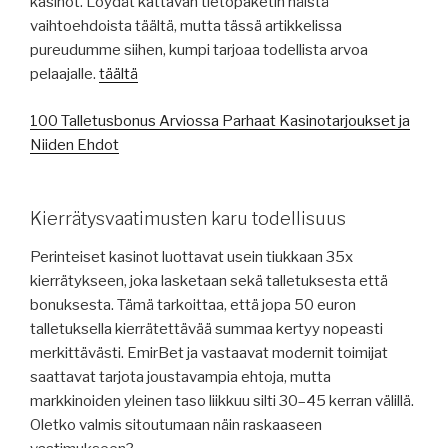
kasinot. Löydät kattavan tietopaketin näistä
vaihtoehdoista täältä, mutta tässä artikkelissa
pureudumme siihen, kumpi tarjoaa todellista arvoa
pelaajalle.
täältä
100 Talletusbonus Arviossa Parhaat Kasinotarjoukset ja
Niiden Ehdot
Kierrätysvaatimusten karu todellisuus
Perinteiset kasinot luottavat usein tiukkaan 35x
kierrätykseen, joka lasketaan sekä talletuksesta että
bonuksesta. Tämä tarkoittaa, että jopa 50 euron
talletuksella kierrätettävää summaa kertyy nopeasti
merkittävästi. EmirBet ja vastaavat modernit toimijat
saattavat tarjota joustavampia ehtoja, mutta
markkinoiden yleinen taso liikkuu silti 30–45 kerran välillä.
Oletko valmis sitoutumaan näin raskaaseen