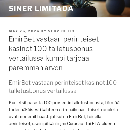
Skip
SINER LIMITADA
to
content
POSTED
MAY 26, 2026
BY
SERVICE BOT
ON
EmirBet vastaan perinteiset
kasinot 100 talletusbonus
vertailussa kumpi tarjoaa
paremman arvon
EmirBet vastaan perinteiset kasinot 100
talletusbonus vertailussa
Kun etsit parasta 100 prosentin talletusbonusta, törmäät
todennäköisesti kahteen eri maailmaan. Toisella puolella
ovat modernit haastajat kuten EmirBet, toisella
perinteiset, usein pitkän linjan Curacao- tai ETA-alueen