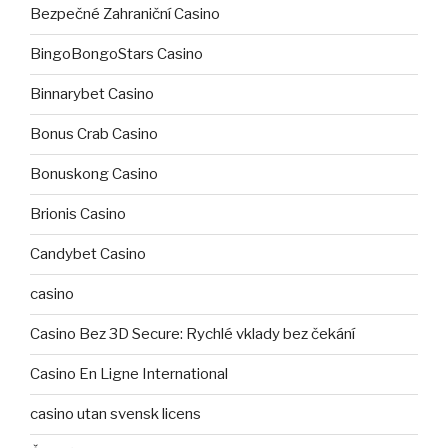
Bezpečné Zahraniční Casino
BingoBongoStars Casino
Binnarybet Casino
Bonus Crab Casino
Bonuskong Casino
Brionis Casino
Candybet Casino
casino
Casino Bez 3D Secure: Rychlé vklady bez čekání
Casino En Ligne International
casino utan svensk licens