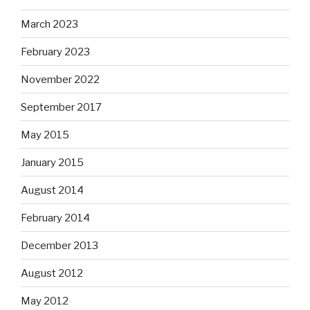
March 2023
February 2023
November 2022
September 2017
May 2015
January 2015
August 2014
February 2014
December 2013
August 2012
May 2012