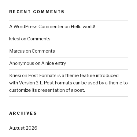
RECENT COMMENTS
A WordPress Commenter
on
Hello world!
kriesi
on
Comments
Marcus
on
Comments
Anonymous
on
A nice entry
Kriesi
on
Post Formats is a theme feature introduced
with Version 3.1. Post Formats can be used by a theme to
customize its presentation of a post.
ARCHIVES
August 2026