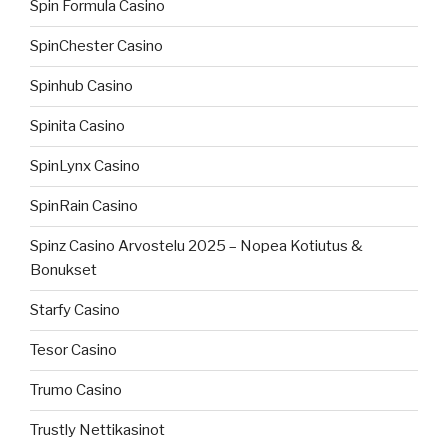
Spin Formula Casino
SpinChester Casino
Spinhub Casino
Spinita Casino
SpinLynx Casino
SpinRain Casino
Spinz Casino Arvostelu 2025 – Nopea Kotiutus &
Bonukset
Starfy Casino
Tesor Casino
Trumo Casino
Trustly Nettikasinot